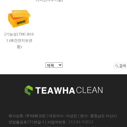
[기능성] THC-B10
1 (폐건전지보관
함)
회사상호: (주)태화크린 | 대표이사 : 이상민 | 본사 : 충청남도 아산시
연암율금로295번길 4 | 사업자번호 : 312-81-92853