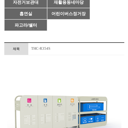
자전거보관대
재활용동네마당
흡연실
어린이버스정거장
파고라/쉘터
THC-R354S
제목