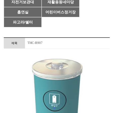
자전거보관대
재활용동네마당
흡연실
어린이버스정거장
파고라/쉘터
THC-R907
제목