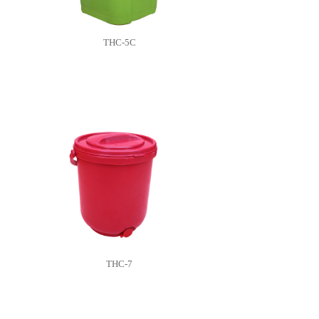
THC-5C
THC-7