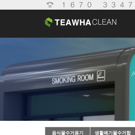
A
음식물수거용기
생활폐기물수거함