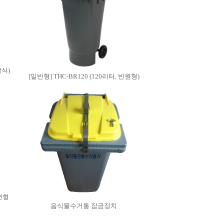
압식)
[일반형] THC-BR120 (120리터, 반원형)
편형
음식물수거통 잠금장치