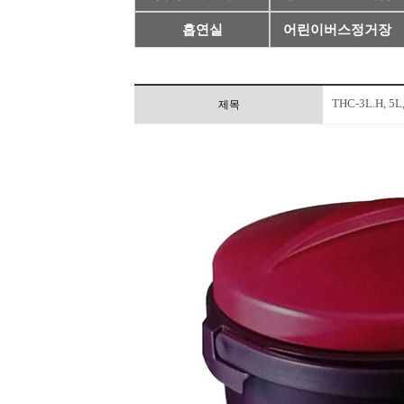
흡연실
어린이버스정거장
THC-3L.H, 5L
제목