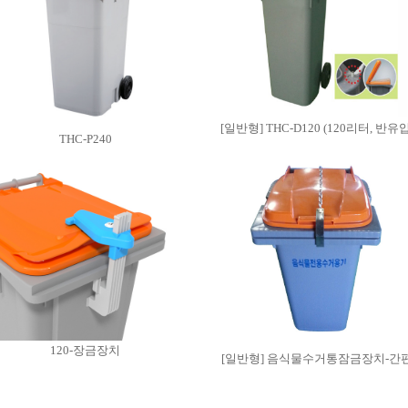
[일반형] THC-D120 (120리터, 반유
THC-P240
120-장금장치
[일반형] 음식물수거통잠금장치-간