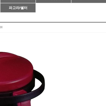
파고라/쉘터
,H